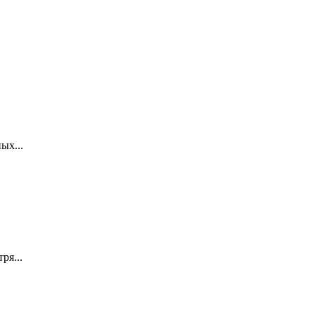
ых...
ря...