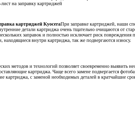
-лист на заправку картриджей
правка картриджей Kyocera
При заправке картриджей, наши сп
утренние детали картриджа очень тщательно очищаются от старо
 нескольких заправок и полностью исключает риск повреждения п
, находящиеся внутри картриджа, так же подвергаются износу.
их методов и технологий позволяет своевременно выявить нео
оставляющие картриджа. Чаще всего замене подвергается фотоб
е картриджа, с заменой необходимых деталей в кратчайшие сро