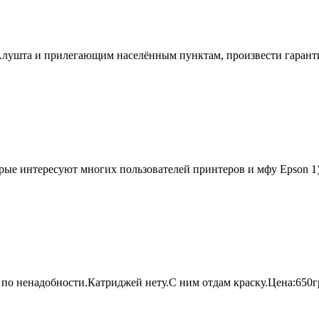
Алушта и прилегающим населённым пунктам, произвести гарант
орые интересуют многих пользователей принтеров и мфу Epson 1).
о ненадобности.Катриджей нету.С ним отдам краску.Цена:650гр.