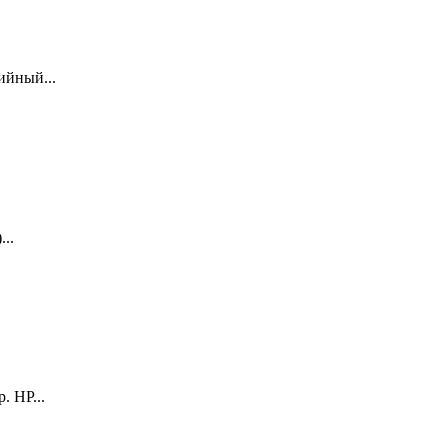
ийный...
..
 HP...